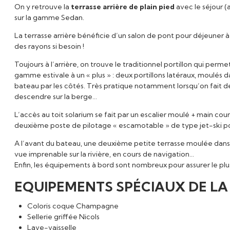
On y retrouve la
terrasse arrière de plain pied
avec le séjour (
sur la gamme Sedan.
La terrasse arrière bénéficie d’un salon de pont pour déjeuner à 
des rayons si besoin !
Toujours à l’arrière, on trouve le traditionnel portillon qui perm
gamme estivale à un « plus » : deux portillons latéraux, moulés d
bateau par les côtés. Très pratique notamment lorsqu’on fait de l’
descendre sur la berge…
L’accès au toit solarium se fait par un escalier moulé + main cou
deuxième poste de pilotage « escamotable » de type jet-ski pour f
A l’avant du bateau, une deuxième petite terrasse moulée dans 
vue imprenable sur la rivière, en cours de navigation…
Enfin, les équipements à bord sont nombreux pour assurer le plus
EQUIPEMENTS SPÉCIAUX DE LA S
Coloris coque Champagne
Sellerie griffée Nicols
Lave-vaisselle