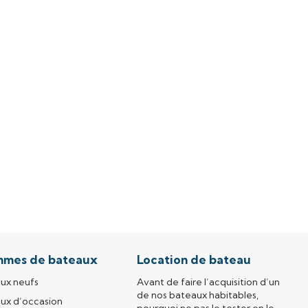
mmes de bateaux
Location de bateau
ux neufs
Avant de faire l’acquisition d’un
de nos bateaux habitables,
ux d’occasion
pourquoi ne pas le tester en le