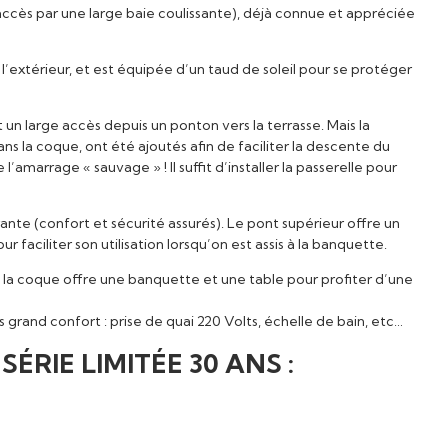
accès par une large baie coulissante), déjà connue et appréciée
l’extérieur, et est équipée d’un taud de soleil pour se protéger
et un large accès depuis un ponton vers la terrasse. Mais la
ans la coque, ont été ajoutés afin de faciliter la descente du
amarrage « sauvage » ! Il suffit d’installer la passerelle pour
rante (confort et sécurité assurés). Le pont supérieur offre un
aciliter son utilisation lorsqu’on est assis à la banquette.
la coque offre une banquette et une table pour profiter d’une
 grand confort : prise de quai 220 Volts, échelle de bain, etc…
ÉRIE LIMITÉE 30 ANS :