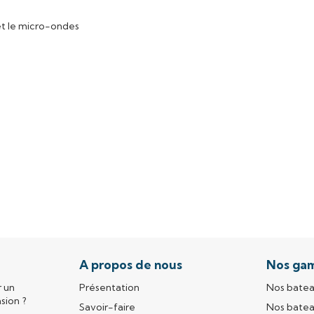
 et le micro-ondes
A propos de nous
Nos ga
r un
Présentation
Nos batea
sion ?
Savoir-faire
Nos batea