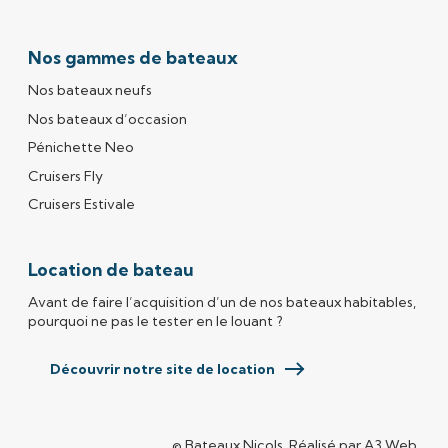
Nos gammes de bateaux
Nos bateaux neufs
Nos bateaux d’occasion
Pénichette Neo
Cruisers Fly
Cruisers Estivale
Location de bateau
Avant de faire l’acquisition d’un de nos bateaux habitables,
pourquoi ne pas le tester en le louant ?
Découvrir notre site de location
© Bateaux Nicols.
Réalisé par
A3 Web
(s'o
.