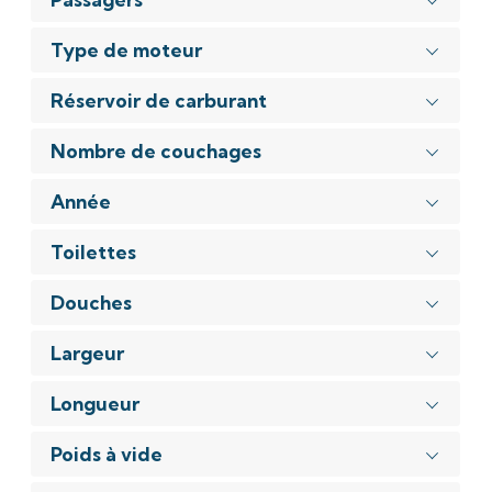
Pompe
de
Type de moteur
cale,
Prise
de
Réservoir de carburant
quai,
Propulseur
d'étrave,
Nombre de couchages
Radio,
Réfrigérateur,
Année
WC
électrique
Toilettes
Douches
Largeur
Longueur
Poids à vide