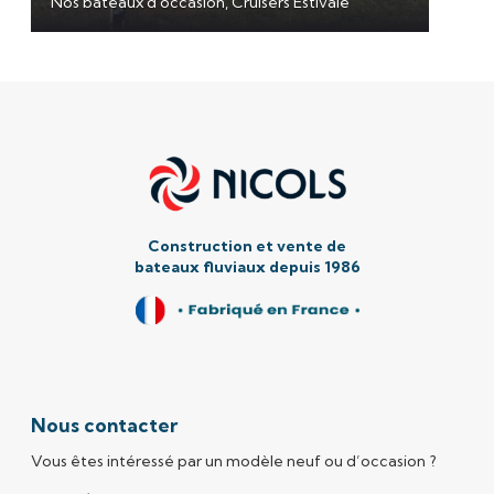
Nos bateaux d'occasion, Cruisers Estivale
N
Construction et vente de
b
ateaux fluviaux depuis 1986
Nous contacter
Vous êtes intéressé par un modèle neuf ou d’occasion ?