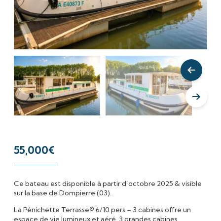
Voir les
Voir le
55,000
€
Ce bateau est disponible à partir d’octobre 2025 & visible
sur la base de Dompierre (03).
La Pénichette Terrasse® 6/10 pers – 3 cabines offre un
espace de vie lumineux et aéré, 3 grandes cabines