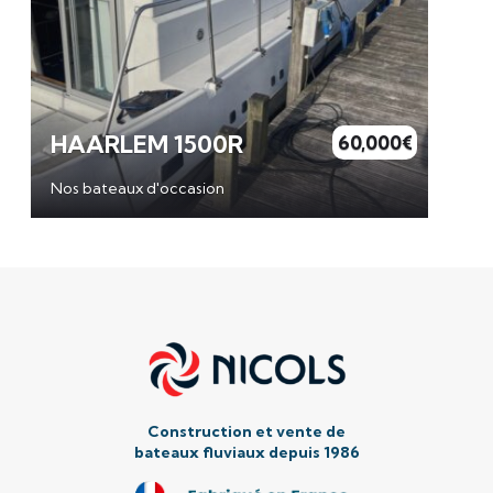
NID
HAARLEM 1500R
Pre
60,000
€
Nos bateaux d'occasion
Nos ba
Construction et vente de
b
ateaux fluviaux depuis 1986