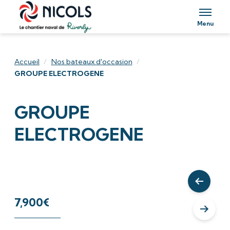
Aller au contenu
Menu
Accueil
/
Nos bateaux d'occasion
/
GROUPE ELECTROGENE
GROUPE
ELECTROGENE
Product Slideshow
Voir les
7,900
€
Voir le