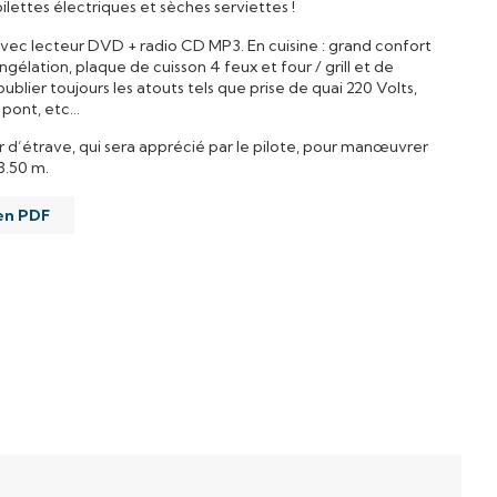
lettes électriques et sèches serviettes !
vec lecteur DVD + radio CD MP3. En cuisine : grand confort
ngélation, plaque de cuisson 4 feux et four / grill et de
ier toujours les atouts tels que prise de quai 220 Volts,
 pont, etc…
r d’étrave, qui sera apprécié par le pilote, pour manœuvrer
3.50 m.
 en PDF