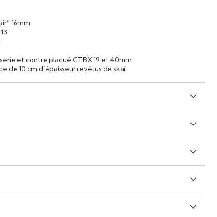
air” 16mm
013
3
uiserie et contre plaqué CTBX 19 et 40mm
ce de 10 cm d’épaisseur revêtus de skaï