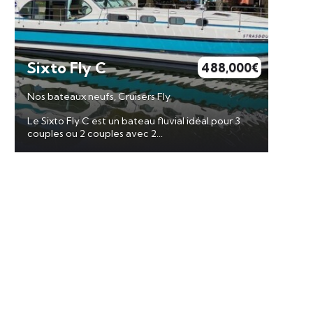
Sixto Fly C
488,000
€
Nos bateaux neufs, Cruisers Fly
Le Sixto Fly C est un bateau fluvial idéal pour 3
couples ou 2 couples avec 2...