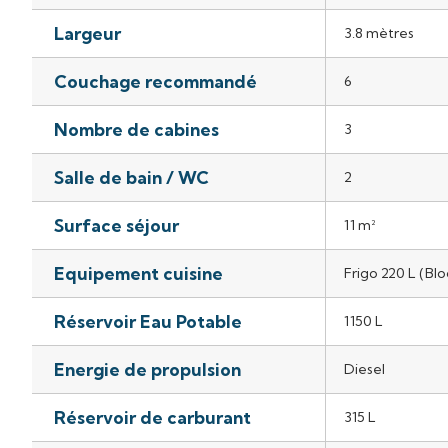
Largeur
3.8 mètres
Couchage recommandé
6
Nombre de cabines
3
Salle de bain / WC
2
Surface séjour
11 m²
Equipement cuisine
Frigo 220 L (Bl
Réservoir Eau Potable
1150 L
Energie de propulsion
Diesel
Réservoir de carburant
315 L