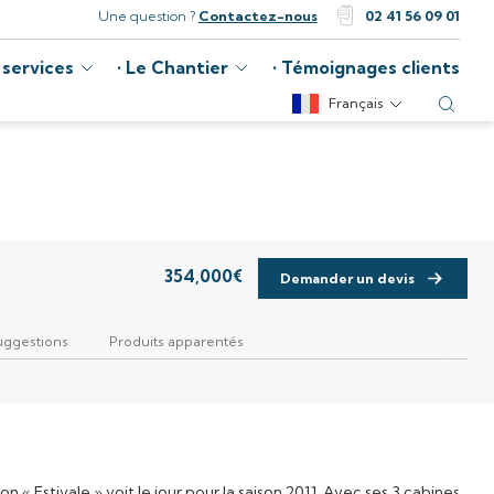
Une question ?
Contactez-nous
02 41 56 09 01
 services
Le Chantier
Témoignages clients
Français
354,000
€
Demander un devis
uggestions
Produits apparentés
n « Estivale » voit le jour pour la saison 2011. Avec ses 3 cabines