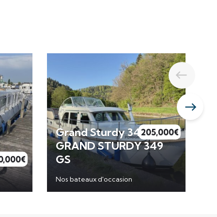
Grand Sturdy 34.9
205,000
€
GRAND STURDY 349
L
GS
E
0,000
€
Nos bateaux d'occasion
No