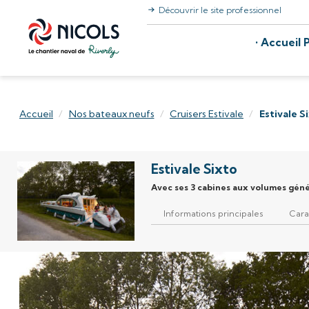
Découvrir le site professionnel
Aller au contenu
Accueil P
Accueil
/
Nos bateaux neufs
/
Cruisers Estivale
/
Estivale S
Estivale Sixto
Avec ses 3 cabines aux volumes génér
Informations principales
Cara
Product Slideshow