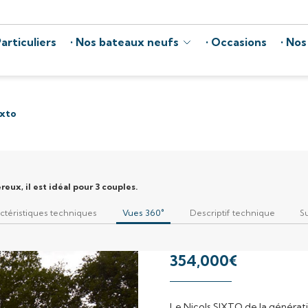
articuliers
Nos bateaux neufs
Occasions
Nos
ixto
eux, il est idéal pour 3 couples.
ctéristiques techniques
Vues 360°
Descriptif technique
S
354,000
€
Le Nicols SIXTO de la génératio