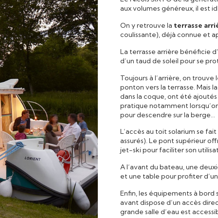
aux volumes généreux, il est id
On y retrouve la
terrasse arri
coulissante), déjà connue et 
La terrasse arrière bénéficie d
d’un taud de soleil pour se pro
Toujours à l’arrière, on trouve
ponton vers la terrasse. Mais l
dans la coque, ont été ajoutés 
pratique notamment lorsqu’on fai
pour descendre sur la berge…
L’accès au toit solarium se fai
assurés). Le pont supérieur o
jet-ski pour faciliter son utilis
A l’avant du bateau, une deux
et une table pour profiter d’un
Enfin, les équipements à bord 
avant dispose d’un accès direc
grande salle d’eau est accessib