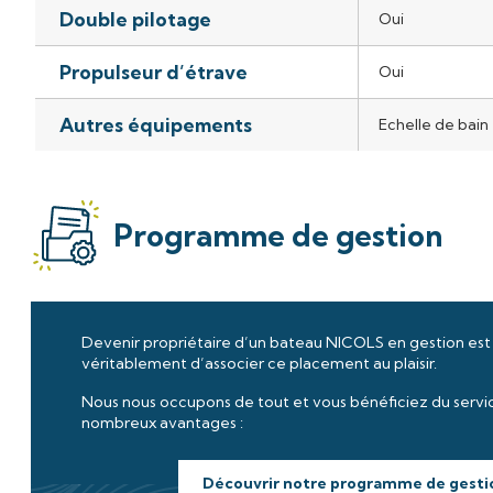
Double pilotage
Oui
Propulseur d’étrave
Oui
Autres équipements
Echelle de bain
Programme de gestion
Devenir propriétaire d’un bateau NICOLS en gestion est
véritablement d’associer ce placement au plaisir.
Nous nous occupons de tout et vous bénéficiez du servi
nombreux avantages :
Découvrir notre programme de gesti