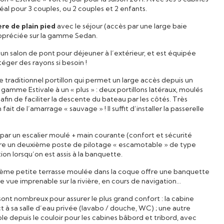
éal pour 3 couples, ou 2 couples et 2 enfants.
ère de plain pied
avec le séjour (accès par une large baie
appréciée sur la gamme Sedan.
’un salon de pont pour déjeuner à l’extérieur, et est équipée
téger des rayons si besoin !
 le traditionnel portillon qui permet un large accès depuis un
a gamme Estivale à un « plus » : deux portillons latéraux, moulés
afin de faciliter la descente du bateau par les côtés. Très
t de l’amarrage « sauvage » ! Il suffit d’installer la passerelle
t par un escalier moulé + main courante (confort et sécurité
ffre un deuxième poste de pilotage « escamotable » de type
ation lorsqu’on est assis à la banquette.
ième petite terrasse moulée dans la coque offre une banquette
e vue imprenable sur la rivière, en cours de navigation…
sont nombreux pour assurer le plus grand confort : la cabine
t à sa salle d’eau privée (lavabo / douche, WC) ; une autre
le depuis le couloir pour les cabines bâbord et tribord, avec