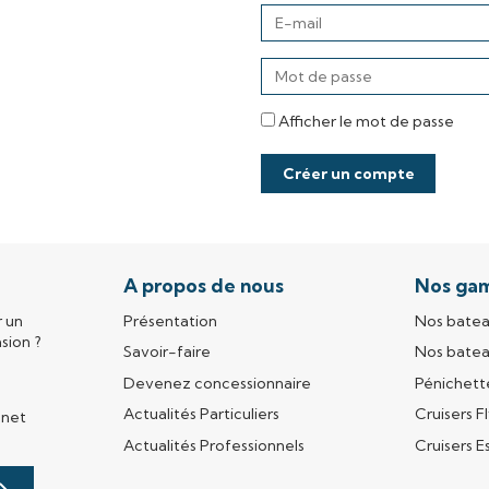
E-
mail
Entrez
un
mot
Afficher le mot de passe
de
passe
Créer un compte
A propos de nous
Nos ga
r un
Présentation
Nos batea
sion ?
Savoir-faire
Nos batea
Devenez concessionnaire
Pénichet
Actualités Particuliers
Cruisers F
nnet
e
Actualités Professionnels
Cruisers E