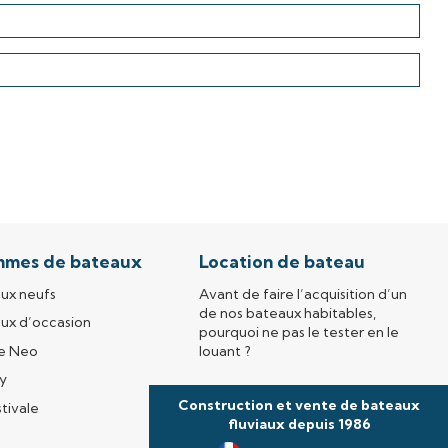
mmes de bateaux
Location de bateau
ux neufs
Avant de faire l’acquisition d’un
de nos bateaux habitables,
ux d’occasion
pourquoi ne pas le tester en le
te Neo
louant ?
ly
Découvrir notre site
Construction et vente de bateaux
de location
stivale
fluviaux depuis 1986