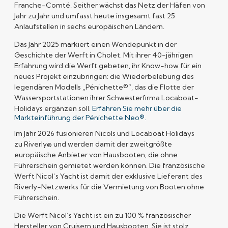
Franche-Comté. Seither wächst das Netz der Häfen von
Jahr zu Jahr und umfasst heute insgesamt fast 25
Anlaufstellen in sechs europäischen Ländern.
Das Jahr 2025 markiert einen Wendepunkt in der
Geschichte der Werft in Cholet. Mit ihrer 40-jährigen
Erfahrung wird die Werft gebeten, ihr Know-how für ein
neues Projekt einzubringen: die Wiederbelebung des
legendären Modells „Pénichette®”, das die Flotte der
Wassersportstationen ihrer Schwesterfirma Locaboat-
Holidays ergänzen soll.
Erfahren Sie mehr über die
Markteinführung der Pénichette Neo®.
Im Jahr 2026 fusionieren Nicols und Locaboat Holidays
zu
Riverly©
und werden damit der zweitgrößte
europäische Anbieter von Hausbooten, die ohne
Führerschein gemietet werden können. Die französische
Werft Nicol’s Yacht ist damit der exklusive Lieferant des
Riverly-Netzwerks für die Vermietung von Booten ohne
Führerschein.
Die Werft Nicol’s Yacht ist ein zu
100 % französischer
Hersteller
von Cruisern und Hausbooten. Sie ist stolz