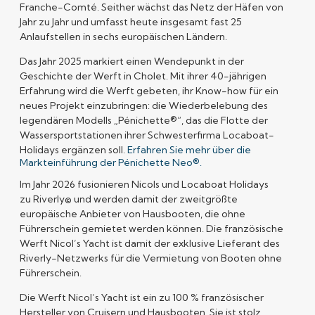
Franche-Comté. Seither wächst das Netz der Häfen von
Jahr zu Jahr und umfasst heute insgesamt fast 25
Anlaufstellen in sechs europäischen Ländern.
Das Jahr 2025 markiert einen Wendepunkt in der
Geschichte der Werft in Cholet. Mit ihrer 40-jährigen
Erfahrung wird die Werft gebeten, ihr Know-how für ein
neues Projekt einzubringen: die Wiederbelebung des
legendären Modells „Pénichette®”, das die Flotte der
Wassersportstationen ihrer Schwesterfirma Locaboat-
Holidays ergänzen soll.
Erfahren Sie mehr über die
Markteinführung der Pénichette Neo®.
Im Jahr 2026 fusionieren Nicols und Locaboat Holidays
zu
Riverly©
und werden damit der zweitgrößte
europäische Anbieter von Hausbooten, die ohne
Führerschein gemietet werden können. Die französische
Werft Nicol’s Yacht ist damit der exklusive Lieferant des
Riverly-Netzwerks für die Vermietung von Booten ohne
Führerschein.
Die Werft Nicol’s Yacht ist ein zu
100 % französischer
Hersteller
von Cruisern und Hausbooten. Sie ist stolz