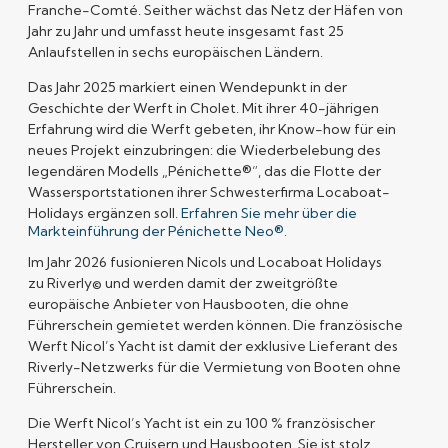
Franche-Comté. Seither wächst das Netz der Häfen von
Jahr zu Jahr und umfasst heute insgesamt fast 25
Anlaufstellen in sechs europäischen Ländern.
Das Jahr 2025 markiert einen Wendepunkt in der
Geschichte der Werft in Cholet. Mit ihrer 40-jährigen
Erfahrung wird die Werft gebeten, ihr Know-how für ein
neues Projekt einzubringen: die Wiederbelebung des
legendären Modells „Pénichette®”, das die Flotte der
Wassersportstationen ihrer Schwesterfirma Locaboat-
Holidays ergänzen soll.
Erfahren Sie mehr über die
Markteinführung der Pénichette Neo®.
Im Jahr 2026 fusionieren Nicols und Locaboat Holidays
zu
Riverly©
und werden damit der zweitgrößte
europäische Anbieter von Hausbooten, die ohne
Führerschein gemietet werden können. Die französische
Werft Nicol’s Yacht ist damit der exklusive Lieferant des
Riverly-Netzwerks für die Vermietung von Booten ohne
Führerschein.
Die Werft Nicol’s Yacht ist ein zu
100 % französischer
Hersteller
von Cruisern und Hausbooten. Sie ist stolz