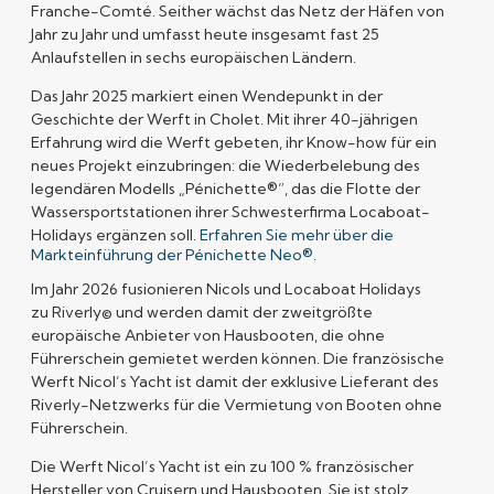
Franche-Comté. Seither wächst das Netz der Häfen von
Jahr zu Jahr und umfasst heute insgesamt fast 25
Anlaufstellen in sechs europäischen Ländern.
Das Jahr 2025 markiert einen Wendepunkt in der
Geschichte der Werft in Cholet. Mit ihrer 40-jährigen
Erfahrung wird die Werft gebeten, ihr Know-how für ein
neues Projekt einzubringen: die Wiederbelebung des
legendären Modells „Pénichette®”, das die Flotte der
Wassersportstationen ihrer Schwesterfirma Locaboat-
Holidays ergänzen soll.
Erfahren Sie mehr über die
Markteinführung der Pénichette Neo®.
Im Jahr 2026 fusionieren Nicols und Locaboat Holidays
zu
Riverly©
und werden damit der zweitgrößte
europäische Anbieter von Hausbooten, die ohne
Führerschein gemietet werden können. Die französische
Werft Nicol’s Yacht ist damit der exklusive Lieferant des
Riverly-Netzwerks für die Vermietung von Booten ohne
Führerschein.
Die Werft Nicol’s Yacht ist ein zu
100 % französischer
Hersteller
von Cruisern und Hausbooten. Sie ist stolz