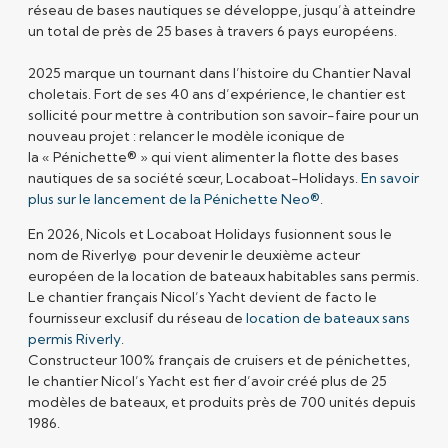
réseau de bases nautiques se développe, jusqu’à atteindre
un total de près de 25 bases à travers 6 pays européens.
2025 marque un tournant dans l’histoire du Chantier Naval
choletais. Fort de ses 40 ans d’expérience, le chantier est
sollicité pour mettre à contribution son savoir-faire pour un
nouveau projet : relancer le modèle iconique de
la
« Pénichette® »
qui vient alimenter la flotte des bases
nautiques de sa société sœur, Locaboat-Holidays.
En savoir
plus sur le lancement de la Pénichette Neo®
.
En 2026, Nicols et Locaboat Holidays fusionnent sous le
nom de
Riverly
©
pour devenir le deuxième acteur
européen de la location de bateaux habitables sans permis.
Le chantier français Nicol’s Yacht devient de facto le
fournisseur exclusif du réseau de
location de bateaux sans
permis
Riverly
.
Constructeur 100% français
de cruisers et de pénichettes,
le chantier Nicol’s Yacht est fier d’avoir créé plus de 25
modèles de bateaux, et produits près de 700 unités depuis
1986.