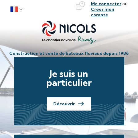
Bateaux Nicols
Me connecter
ou
Aller au contenu
Créer mon
compte
Construction et vente de bateaux fluviaux depuis 1986
Je suis un
particulier
Découvrir