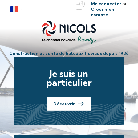
Bateaux Nicols
Me connecter
ou
Aller au contenu
Créer mon
compte
Construction et vente de bateaux fluviaux depuis 1986
Je suis un
particulier
Découvrir