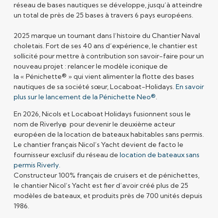
réseau de bases nautiques se développe, jusqu’à atteindre
un total de près de 25 bases à travers 6 pays européens.
2025 marque un tournant dans l’histoire du Chantier Naval
choletais. Fort de ses 40 ans d’expérience, le chantier est
sollicité pour mettre à contribution son savoir-faire pour un
nouveau projet : relancer le modèle iconique de
la
« Pénichette® »
qui vient alimenter la flotte des bases
nautiques de sa société sœur, Locaboat-Holidays.
En savoir
plus sur le lancement de la Pénichette Neo®
.
En 2026, Nicols et Locaboat Holidays fusionnent sous le
nom de
Riverly
©
pour devenir le deuxième acteur
européen de la location de bateaux habitables sans permis.
Le chantier français Nicol’s Yacht devient de facto le
fournisseur exclusif du réseau de
location de bateaux sans
permis
Riverly
.
Constructeur 100% français
de cruisers et de pénichettes,
le chantier Nicol’s Yacht est fier d’avoir créé plus de 25
modèles de bateaux, et produits près de 700 unités depuis
1986.